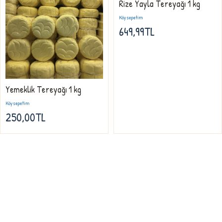
Rize Yayla Tereyağı 1 kg
Köysepetim
649,99TL
Yemeklik Tereyağı 1 kg
Köysepetim
250,00TL
Firmamız, Köysepetim doğal ürünler sektöründeki firmaların önde gelen ve
kalite simgesi olmuş , müşterilerinin güvenine daha iyi karşılık verebilmek ve
2013 yılından günümüze hizmet kalitesini artırmak için büyük çabalar