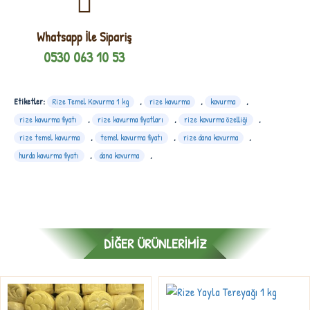
Whatsapp İle Sipariş
0530 063 10 53
Etiketler:
Rize Temel Kavurma 1 kg
,
rize kavurma
,
kavurma
,
rize kavurma fiyatı
,
rize kavurma fiyatları
,
rize kavurma özelliği
,
rize temel kavurma
,
temel kavurma fiyatı
,
rize dana kavurma
,
hurda kavurma fiyatı
,
dana kavurma
,
DIĞER ÜRÜNLERIMIZ