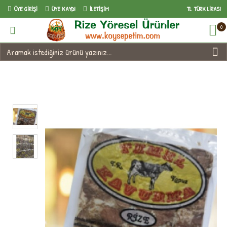
ÜYE GIRIŞI
ÜYE KAYDI
İLETIŞIM
TL
TÜRK LIRASI
0
Rize Temel Kavurma 1 kg