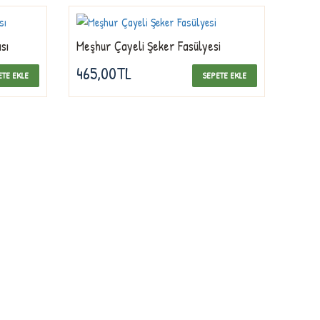
sı
Meşhur Çayeli Şeker Fasülyesi
465,00TL
ETE EKLE
SEPETE EKLE
MÜŞTERI SERVISI
İletişim
Müşteri Hesabınız