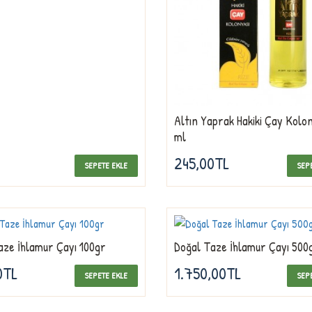
Altın Yaprak Hakiki Çay Kolo
ml
245,00TL
SEPETE EKLE
SEP
aze İhlamur Çayı 100gr
Doğal Taze İhlamur Çayı 500
0TL
1.750,00TL
SEPETE EKLE
SEP