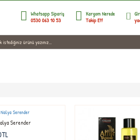
Whatsapp Sipariş
Kargom Nerede
Gir
0530 063 10 53
Takip Et!
ya
Yöresel Hediyelik Ürünler
alya Serender
0TL