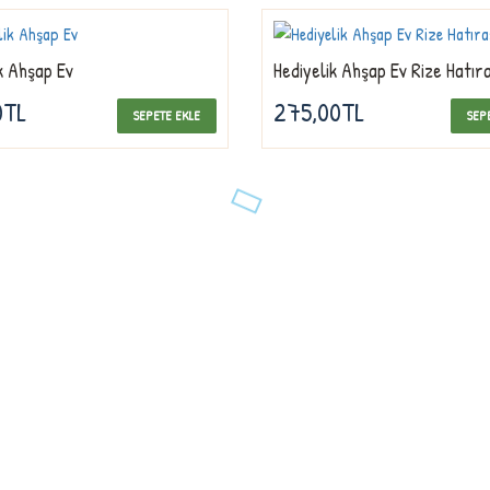
k Ahşap Ev
Hediyelik Ahşap Ev Rize Hatıra
0TL
275,00TL
SEPETE EKLE
SEP
ve kalite simgesi
BILGILENDIRME
lından günümüze
n profesyonel
Hakkımızda
lı çalışmaları ile
geçilmez üretim ve
Teslimat Bilgileri
tadır.
Gizlilik Sözleşmesi