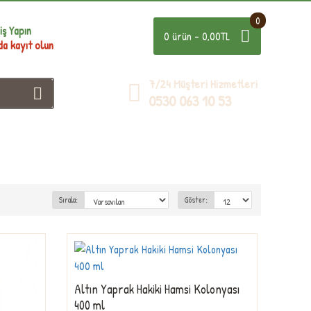
0
iş Yapın
0 ürün - 0,00TL
da kayıt olun
7/24 Müşteri Hizmetleri
0530 063 10 53
Sırala:
Göster:
Altın Yaprak Hakiki Hamsi Kolonyası
400 ml