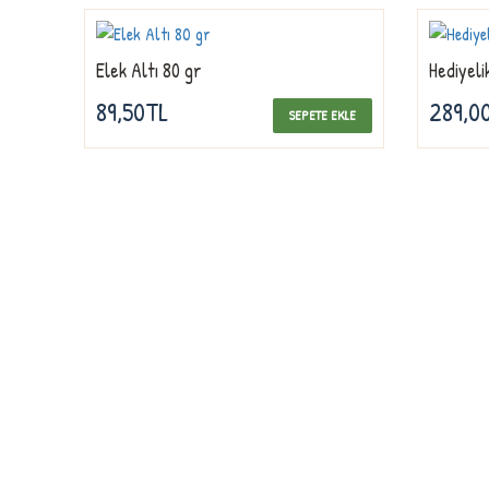
Elek Altı 80 gr
Hediyeli
89,50TL
289,0
SEPETE EKLE
Firmamız, Köysepetim doğal ürünler sektöründeki firmaların önde gelen 
olmuş , müşterilerinin güvenine daha iyi karşılık verebilmek ve 2013 yı
hizmet kalitesini artırmak için büyük çabalar harcamıştır. Her geçen gü
hizmet anlayışının gereğini tecrübe birikimi ile perçinlemiş, müşteri odak
kalitenin vazgeçilmez adresi olmuştur. doğal ürünler kategorisinde vaz
hizmet konsepti olan “Kalite Kontrol” işleyişini en iyi şekilde uygulamak