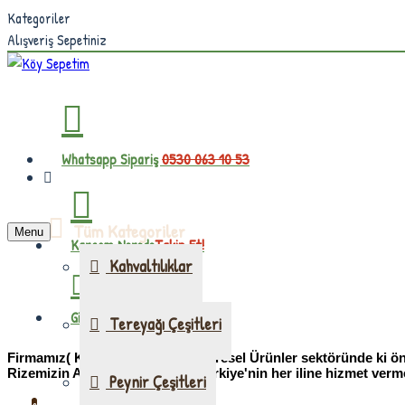
Kategoriler
Alışveriş Sepetiniz
0530 063 10 53
Whatsapp Sipariş
Tüm Kategoriler
Menu
Takip Et!
Kargom Nerede
Kahvaltılıklar
yada kayıt olun
Giriş Yapın
Tereyağı Çeşitleri
Firmamız( Köysepetim )Doğal Yöresel Ürünler sektöründe ki önd
0 ürün - 0,00TL
Rizemizin Ardeşen ilçesinden Türkiye'nin her iline hizmet verm
Peynir Çeşitleri