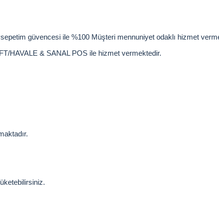
öysepetim güvencesi ile %100 Müşteri mennuniyet odaklı hizmet verme
p EFT/HAVALE & SANAL POS ile hizmet vermektedir.
maktadır.
ketebilirsiniz.