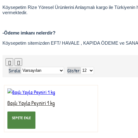
Köysepetim Rize Yöresel Ürünlerini Anlaşmalı kargo ile Türkiyenin
vermektedir.
-Ödeme imkanı nelerdir?
Köysepetim sitemizden EFT/ HAVALE , KAPIDA ÖDEME ve SANAL P
Sırala:
Göster:
Başlı Yayla Peyniri 1 kg
420,00TL
SEPETE EKLE