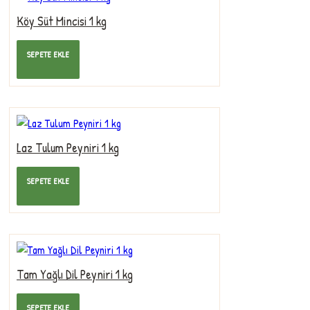
Köy Süt Mincisi 1 kg
235,00TL
SEPETE EKLE
Laz Tulum Peyniri 1 kg
325,00TL
SEPETE EKLE
Tam Yağlı Dil Peyniri 1 kg
400,00TL
SEPETE EKLE