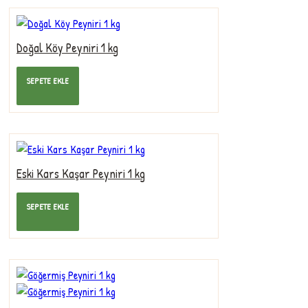
Doğal Köy Peyniri 1 kg
340,00TL
SEPETE EKLE
Eski Kars Kaşar Peyniri 1 kg
485,00TL
SEPETE EKLE