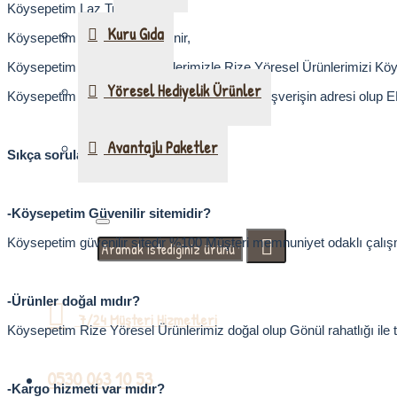
Köysepetim Laz Tulumu,
Kuru Gıda
Köysepetim Muhlamalık Peynir,
Köysepetim Telli Peynir
çeşitlerimizle Rize Yöresel Ürünlerimizi K
Yöresel Hediyelik Ürünler
Köysepetim Rize Yöresel Ürünlerin güvenli alışverişin adresi olu
Avantajlı Paketler
Sıkça sorulan sorular;
-Köysepetim Güvenilir sitemidir?
Köysepetim güvenilir sitedir %100 Müşteri memnuniyet odaklı çalış
-Ürünler doğal mıdır?
7/24 Müşteri Hizmetleri
Köysepetim Rize Yöresel Ürünlerimiz doğal olup Gönül rahatlığı ile tü
0530 063 10 53
-Kargo hizmeti var mıdır?