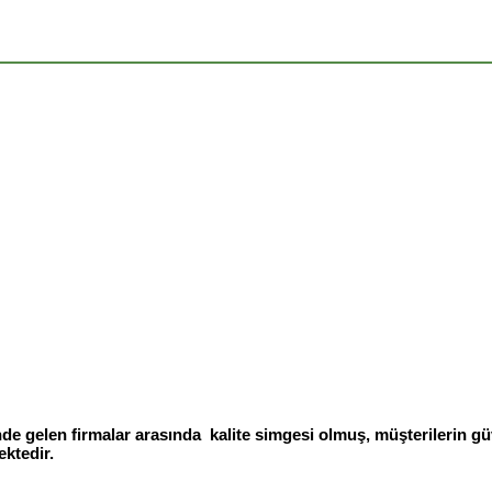
Peynir Çeşitleri
e gelen firmalar arasında kalite simgesi olmuş, müşterilerin g
ektedir.