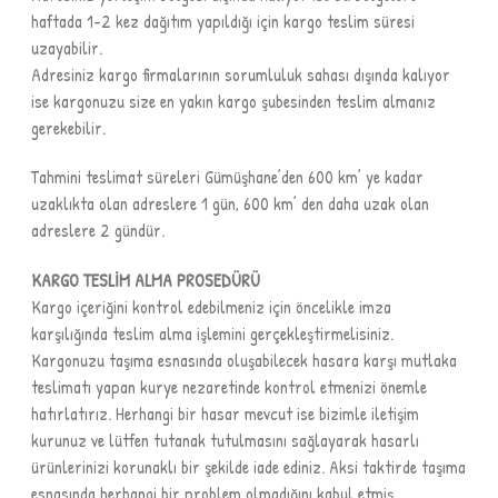
haftada 1-2 kez dağıtım yapıldığı için kargo teslim süresi
uzayabilir.
Adresiniz kargo firmalarının sorumluluk sahası dışında kalıyor
ise kargonuzu size en yakın kargo şubesinden teslim almanız
gerekebilir.
Tahmini teslimat süreleri Gümüşhane’den 600 km’ ye kadar
uzaklıkta olan adreslere 1 gün, 600 km’ den daha uzak olan
adreslere 2 gündür.
KARGO TESLİM ALMA PROSEDÜRÜ
Kargo içeriğini kontrol edebilmeniz için öncelikle imza
karşılığında teslim alma işlemini gerçekleştirmelisiniz.
Kargonuzu taşıma esnasında oluşabilecek hasara karşı mutlaka
teslimatı yapan kurye nezaretinde kontrol etmenizi önemle
hatırlatırız. Herhangi bir hasar mevcut ise bizimle iletişim
kurunuz ve lütfen tutanak tutulmasını sağlayarak hasarlı
ürünlerinizi korunaklı bir şekilde iade ediniz. Aksi taktirde taşıma
esnasında herhangi bir problem olmadığını kabul etmiş