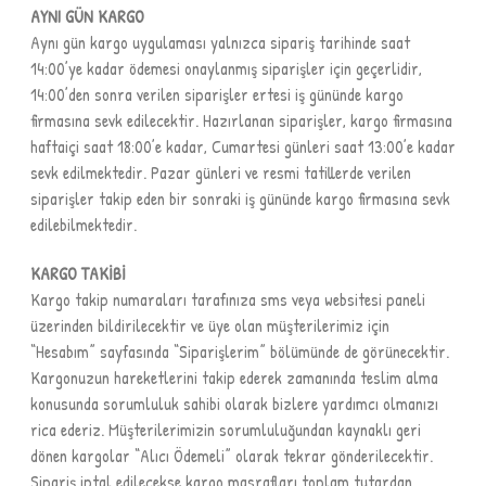
AYNI GÜN KARGO
Aynı gün kargo uygulaması yalnızca sipariş tarihinde saat
14:00’ye kadar ödemesi onaylanmış siparişler için geçerlidir,
14:00’den sonra verilen siparişler ertesi iş gününde kargo
firmasına sevk edilecektir. Hazırlanan siparişler, kargo firmasına
haftaiçi saat 18:00’e kadar, Cumartesi günleri saat 13:00’e kadar
sevk edilmektedir. Pazar günleri ve resmi tatillerde verilen
siparişler takip eden bir sonraki iş gününde kargo firmasına sevk
edilebilmektedir.
KARGO TAKİBİ
Kargo takip numaraları tarafınıza sms veya websitesi paneli
üzerinden bildirilecektir ve üye olan müşterilerimiz için
“Hesabım” sayfasında “Siparişlerim” bölümünde de görünecektir.
Kargonuzun hareketlerini takip ederek zamanında teslim alma
konusunda sorumluluk sahibi olarak bizlere yardımcı olmanızı
rica ederiz. Müşterilerimizin sorumluluğundan kaynaklı geri
dönen kargolar “Alıcı Ödemeli” olarak tekrar gönderilecektir.
Sipariş iptal edilecekse kargo masrafları toplam tutardan