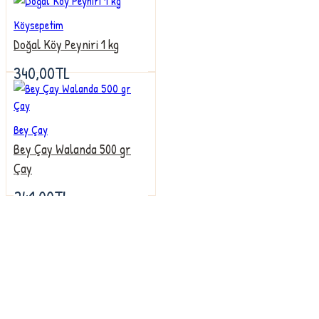
Köysepetim
Doğal Köy Peyniri 1 kg
340,00TL
Bey Çay
Bey Çay Walanda 500 gr
Çay
241,00TL
Firmamız, Köysepetim doğal ürünler sektöründeki firmaların önde gelen ve kalit
simgesi olmuş , müşterilerinin güvenine daha iyi karşılık verebilmek ve 2013
yılından günümüze hizmet kalitesini artırmak için büyük çabalar harcamıştır. He