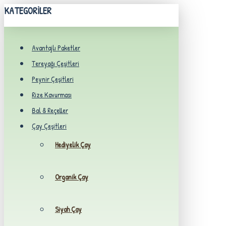
KATEGORILER
Avantajlı Paketler
Tereyağı Çeşitleri
Peynir Çeşitleri
Rize Kavurması
Bal & Reçeller
Çay Çeşitleri
Hediyelik Çay
Organik Çay
Siyah Çay