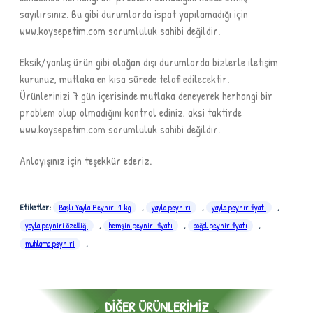
sayılırsınız. Bu gibi durumlarda ispat yapılamadığı için
www.koysepetim.com sorumluluk sahibi değildir.
Eksik/yanlış ürün gibi olağan dışı durumlarda bizlerle iletişim
kurunuz, mutlaka en kısa sürede telafi edilecektir.
Ürünlerinizi 7 gün içerisinde mutlaka deneyerek herhangi bir
problem olup olmadığını kontrol ediniz, aksi taktirde
www.koysepetim.com sorumluluk sahibi değildir.
Anlayışınız için teşekkür ederiz.
Etiketler:
Başlı Yayla Peyniri 1 kg
,
yayla peyniri
,
yayla peynir fiyatı
,
yayla peyniri özelliği
,
hemşin peyniri fiyatı
,
doğal peynir fiyatı
,
muhlama peyniri
,
DIĞER ÜRÜNLERIMIZ