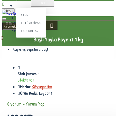
TRY
ÜYE GIRIŞI
Menu
€
EURO
ÜYE KAYDI
0 ürün - 0,00TL
TL
TÜRK LIRASI
İLETIŞIM
$
US DOLLAR
Başlı Yayla Peyniri 1 kg
0
Alışveriş sepetiniz boş!
Stok Durumu:
Stokta var
Köysepetim
Marka:
Ürün Kodu::
koy0091
0 yorum
-
Yorum Yap