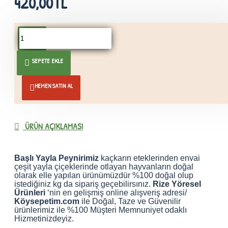
420,00TL
Whatsapp İle
SEPETE EKLE
0530 063
Sipariş
10 53
HEMEN SATIN AL
ÜRÜN AÇIKLAMASI
Başlı Yayla Peynirimiz
kaçkarın eteklerinden envai
çeşit yayla çiçeklerinde otlayan hayvanların doğal
olarak elle yapılan ürünümüzdür %100 doğal olup
istediğiniz kg da sipariş geçebilirsınız.
Rize Yöresel
Ürünleri
‘nin en gelişmiş online alışveriş adresi/
Köysepetim.com
ile Doğal, Taze ve Güvenilir
ürünlerimiz ile %100 Müşteri Memnuniyet odaklı
Hizmetinizdeyiz.