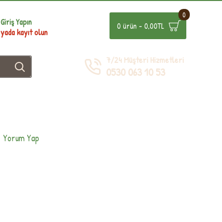
0
Giriş Yapın
0 ürün - 0,00TL
yada kayıt olun
7/24 Müşteri Hizmetleri
0530 063 10 53
Yorum Yap