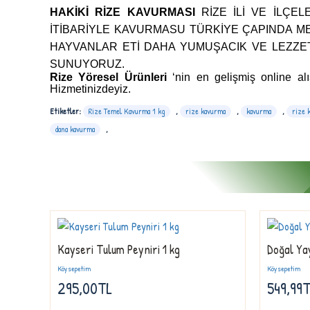
HAKIKI RIZE KAVURMASI
RIZE ILI VE ILÇE
ITIBARIYLE KAVURMASU TÜRKIYE ÇAPINDA 
HAYVANLAR ETI DAHA YUMUŞACIK VE LEZZE
SUNUYORUZ.
Rize
Yöresel Ürünleri
‘nin en gelişmiş online alı
Hizmetinizdeyiz.
Etiketler:
Rize Temel Kavurma 1 kg
,
rize kavurma
,
kavurma
,
rize 
dana kavurma
,
Kayseri Tulum Peyniri 1 kg
Doğal Yay
Köysepetim
Köysepetim
295,00TL
549,99