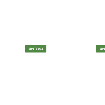
SEPETE EKLE
SEPE
ve kalite simgesi
BILGILENDIRME
lından günümüze
n profesyonel
Hakkımızda
lı çalışmaları ile
geçilmez üretim ve
Teslimat Bilgileri
tadır.