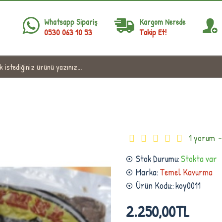
Whatsapp Sipariş
Kargom Nerede
0530 063 10 53
Takip Et!
Rize Temel Kavurma 1 kg
1 yorum
-
Stok Durumu:
Stokta var
Marka:
Temel Kavurma
Ürün Kodu::
koy0011
2.250,00TL