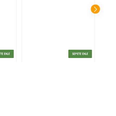
TE EKLE
SEPETE EKLE
MÜŞTERI SERVISI
İletişim
Müşteri Hesabınız