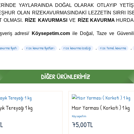
LERINDE YAYLARAINDA DOĞAL OLARAK OTLAYIP YETI
MEŞHUR OLAN
RIZE
KAVURMASINDAKI LEZZETIN SIRRI I
T OLMASI.
RIZE KAVURMASI
VE
RIZE KAVURMA
HURDA
şveriş adresi/
Köysepetim.com
ile Doğal, Taze ve Güvenili
kavurma fiyatı
,
rize kavurma fiyatları
,
rize kavurma özelliği
,
rize temel kavurma
,
DIĞER ÜRÜNLERIMIZ
ık Tereyağı 1 kg
Mısır Yarması ( Korkoti ) 1 kg
Köysepetim
TL
75,00TL