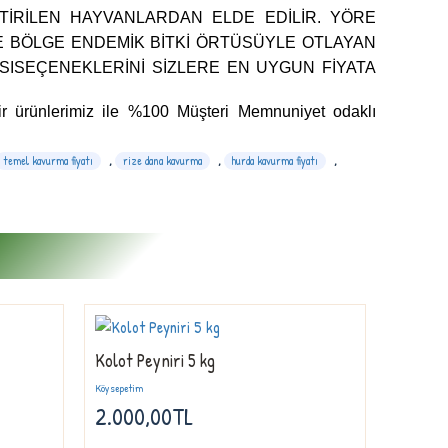
ŞTIRILEN HAYVANLARDAN ELDE EDILIR. YÖRE
SE BÖLGE ENDEMIK BITKI ÖRTÜSÜYLE OTLAYAN
SI
SEÇENEKLERINI SIZLERE EN UYGUN FIYATA
r ürünlerimiz ile %100 Müşteri Memnuniyet odaklı
temel kavurma fiyatı
,
rize dana kavurma
,
hurda kavurma fiyatı
,
Kolot Peyniri 5 kg
Rize T
Köysepetim
Temel Kavu
2.000,00TL
2.250