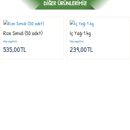
DIĞER ÜRÜNLERIMIZ
Rize Simidi (50 adet)
İç Yağı 1 kg
Köysepetim
Köysepetim
535,00TL
239,00TL
Firmamız, Köysepetim doğal ürünler sektöründeki firmaların önde gelen ve
kalite simgesi olmuş , müşterilerinin güvenine daha iyi karşılık verebilmek ve
2013 yılından günümüze hizmet kalitesini artırmak için büyük çabalar
harcamıştır. Her geçen gün profesyonel hizmet anlayışının gereğini tecrübe
birikimi ile perçinlemiş, müşteri odaklı çalışmaları ile kalitenin vazgeçilmez
adresi olmuştur. doğal ürünler kategorisinde vazgeçilmez üretim ve hizmet