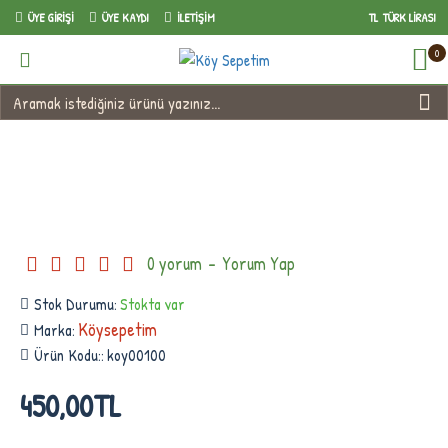
ÜYE GIRIŞI
ÜYE KAYDI
İLETIŞIM
TL
TÜRK LIRASI
0
Mayıs Çayı 1 kg
0 yorum
-
Yorum Yap
Stok Durumu:
Stokta var
Köysepetim
Marka:
Ürün Kodu::
koy00100
450,00TL