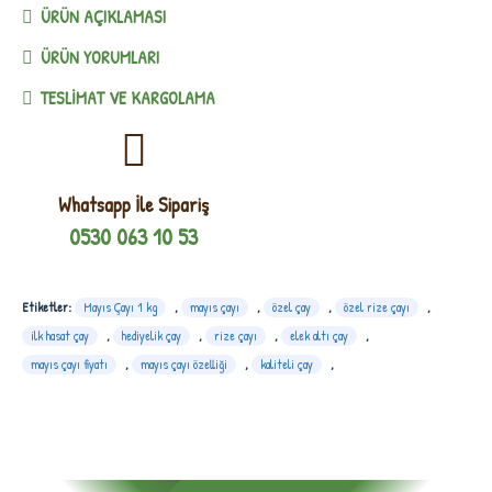
ÜRÜN AÇIKLAMASI
ÜRÜN YORUMLARI
TESLIMAT VE KARGOLAMA
Whatsapp İle Sipariş
0530 063 10 53
Etiketler:
Mayıs Çayı 1 kg
,
mayıs çayı
,
özel çay
,
özel rize çayı
,
ilk hasat çay
,
hediyelik çay
,
rize çayı
,
elek altı çay
,
mayıs çayı fiyatı
,
mayıs çayı özelliği
,
kaliteli çay
,