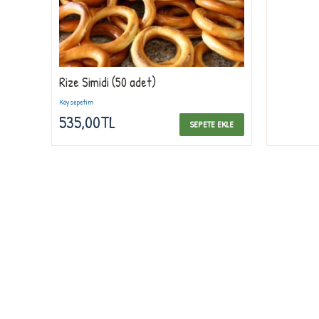
Rize Simidi (50 adet)
Köysepetim
535,00TL
SEPETE EKLE
Firmamız, Köysepetim doğal ürünler sektöründeki firmaların önde gelen 
olmuş , müşterilerinin güvenine daha iyi karşılık verebilmek ve 2013 yı
hizmet kalitesini artırmak için büyük çabalar harcamıştır. Her geçen gü
hizmet anlayışının gereğini tecrübe birikimi ile perçinlemiş, müşteri odak
kalitenin vazgeçilmez adresi olmuştur. doğal ürünler kategorisinde vaz
hizmet konsepti olan “Kalite Kontrol” işleyişini en iyi şekilde uygulamak