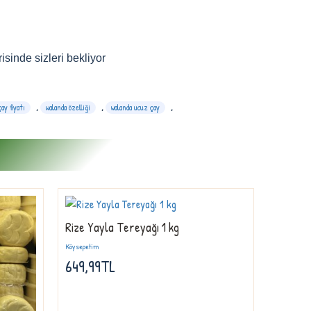
sinde sizleri bekliyor
ay fiyatı
,
walanda özelliği
,
walanda ucuz çay
,
Rize Yayla Tereyağı 1 kg
Köysepetim
649,99TL