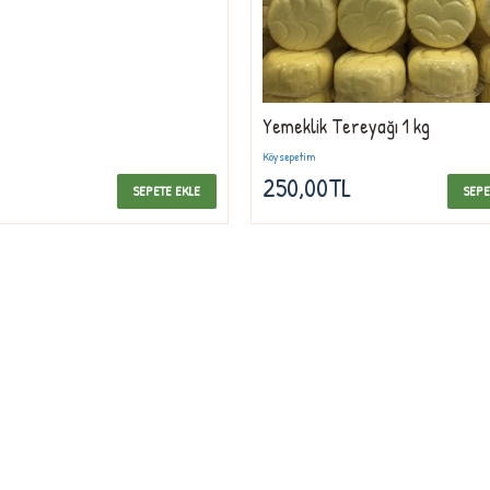
Yemeklik Tereyağı 1 kg
Köysepetim
250,00TL
SEPETE EKLE
SEPE
ve kalite simgesi
BILGILENDIRME
lından günümüze
n profesyonel
Hakkımızda
lı çalışmaları ile
geçilmez üretim ve
Teslimat Bilgileri
tadır.
Gizlilik Sözleşmesi