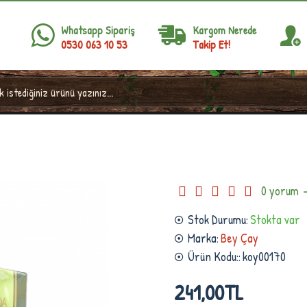
Whatsapp Sipariş
Kargom Nerede
0530 063 10 53
Takip Et!
Bey Çay Walanda 500 gr Çay
0 yorum
Stok Durumu:
Stokta var
Marka:
Bey Çay
Ürün Kodu::
koy00170
241,00TL