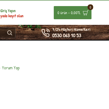
0
Giriş Yapın
0 ürün - 0,00TL
yada kayıt olun
7/24 Müşteri Hizmetleri
0530 063 10 53
-
Yorum Yap