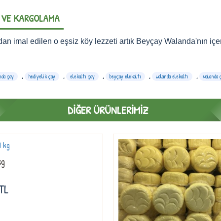
 VE KARGOLAMA
an imal edilen o eşsiz köy lezzeti artık Beyçay Walanda'nın içeri
nda çay
,
hediyelik çay
,
elekaltı çay
,
beyçay elekaltı
,
walanda elekaltı
,
walanda ç
DIĞER ÜRÜNLERIMIZ
kg
TL