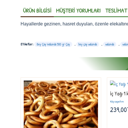
ÜRÜN BILGISI
MÜŞTERI YORUMLARI
TESLIMAT
Hayallerde gezinen, hasret duyulan, özenle elekaltınd
Etiketler:
Bey Çay Walanda 500 gr Çay
,
bey çay walanda
,
walanda
,
wala
İç Yağı 1 
Köysepetim
239,00