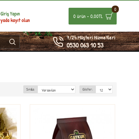
0
Giriş Yapın
0 ürün - 0,00TL
yada kayıt olun
7/24 Müşteri Hizmetleri
0530 063 10 53
Sırala:
Göster: