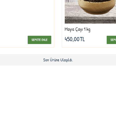
Mayıs Çayı 1 kg
450,00TL
SEPETE EKLE
SEP
Son Ürüne Ulaşıldı.
BILGILENDIRME
ve kalite simgesi
Hakkımızda