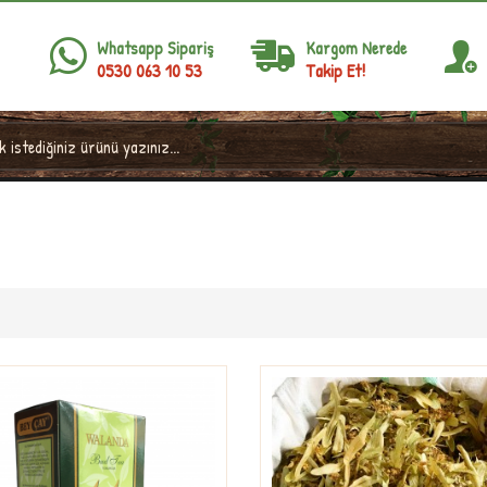
Whatsapp Sipariş
Kargom Nerede
0530 063 10 53
Takip Et!
Hediyelik Çay