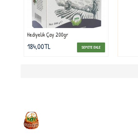
Hediyelik Çay 200gr
184,00TL
SEPETE EKLE
Firmamız, Köysepetim doğal ürünler sektöründeki firmaların önde gelen 