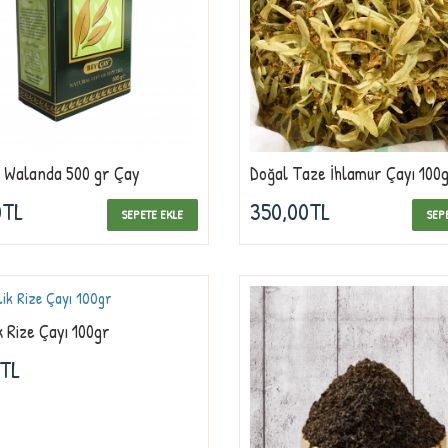
 Walanda 500 gr Çay
Doğal Taze İhlamur Çayı 100
0TL
350,00TL
SEPETE EKLE
SEP
k Rize Çayı 100gr
0TL