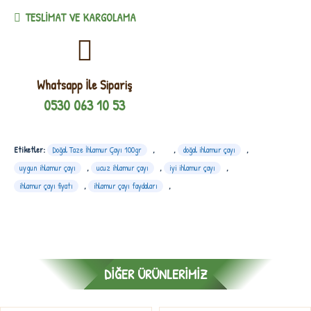
TESLIMAT VE KARGOLAMA
Whatsapp İle Sipariş
0530 063 10 53
Etiketler:
Doğal Taze İhlamur Çayı 100gr
,
,
doğal ihlamur çayı
,
uygun ihlamur çayı
,
ucuz ihlamur çayı
,
iyi ihlamur çayı
,
ihlamur çayı fiyatı
,
ihlamur çayı faydaları
,
DIĞER ÜRÜNLERIMIZ