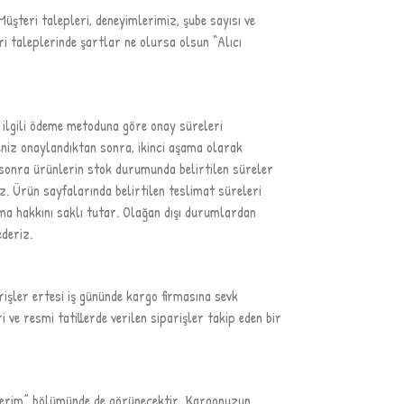
Müşteri talepleri, deneyimlerimiz, şube sayısı ve
i taleplerinde şartlar ne olursa olsun “Alıcı
le ilgili ödeme metoduna göre onay süreleri
meniz onaylandıktan sonra, ikinci aşama olarak
 sonra ürünlerin stok durumunda belirtilen süreler
iz. Ürün sayfalarında belirtilen teslimat süreleri
ma hakkını saklı tutar. Olağan dışı durumlardan
ederiz.
rişler ertesi iş gününde kargo firmasına sevk
 ve resmi tatillerde verilen siparişler takip eden bir
işlerim” bölümünde de görünecektir. Kargonuzun