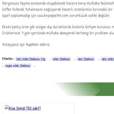
Kargonuzu taşıma esnasında oluşabilecek hasara karşı mutlaka teslimatı 
lütfen tutanak tutulmasını sağlayarak hasarlı ürünlerinizi korunaklı bir 
ispat yapılamadığı için www.koysepetim.com sorumluluk sahibi değildir.
Eksik/yanlış ürün gibi olağan dışı durumlarda bizlerle iletişim kurunuz, mu
Ürünlerinizi 7 gün içerisinde mutlaka deneyerek herhangi bir problem olu
Anlayışınız için teşekkür ederiz.
Etiketler:
İspir Şeker Fasülyesi 1 kg
,
şeker fasülyesi
,
ispir fasülyesi
,
ispir şeker
,
uygun şeker fasülyesi
,