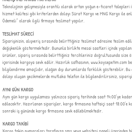
Teknolojinin gelişmesiyle orantılı olarak artan yoğun e-ticaret talepleri 
hizmet kalitesi gibi kriterlerden dolayı Sürat Kargo ve MNG Kargo ile anl
Ödemeli” olarak ilgili firmaya teslimat yapılır.
TESLİMAT SÜRECİ
Siparişinizin, alışveriş sırasında belirttiğiniz teslimat adresine teslim e
değişkenlik göstermektedir. Bununla birlikte mesai saatleri içinde yapılan
ürünler, sipariş sırasında belirttiğiniz tercihleriniz doğrultusunda siz
içerisinde kargoya sevk edilir. Hazırlık safhasının, www.koysepetim.com be
bilgilendirme amaçlıdır, olağan dışı durumlarda farklılık gösterebilir. 
dolayı oluşan gecikmelerde mutlaka telefon ile bilgilendirilirsiniz, sipariş
AYNI GÜN KARGO
Aynı gün kargo uygulaması yalnızca sipariş tarihinde saat 14:00’ye kadar 
edilecektir. Hazırlanan siparişler, kargo firmasına haftaiçi saat 18:00’e 
sonraki iş gününde kargo firmasına sevk edilebilmektedir.
KARGO TAKİBİ
Kargo takip numaraları tarafınıza sms veya websitesi paneli üzerinden bi