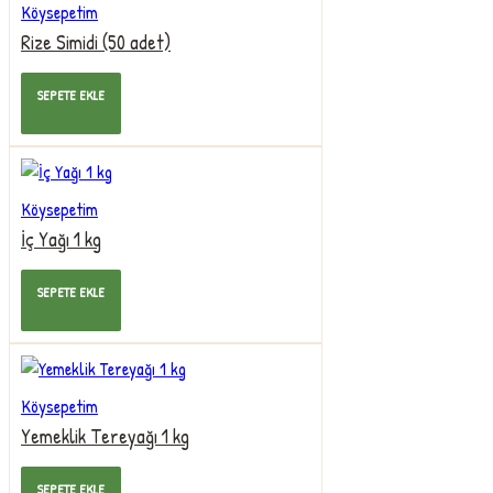
Köysepetim
Rize Simidi (50 adet)
535,00TL
SEPETE EKLE
Köysepetim
İç Yağı 1 kg
239,00TL
SEPETE EKLE
Köysepetim
Yemeklik Tereyağı 1 kg
250,00TL
SEPETE EKLE