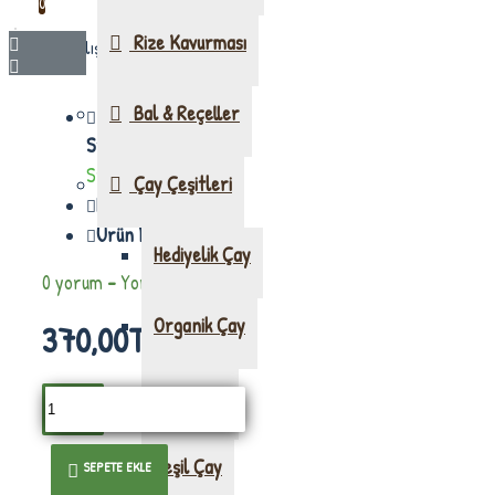
0
Rize Kavurması
Alışveriş sepetiniz boş!
Bal & Reçeller
Stok Durumu:
Stokta var
Çay Çeşitleri
Marka:
Köysepetim
Ürün Kodu::
koy0033
Hediyelik Çay
0 yorum
-
Yorum Yap
Organik Çay
370,00TL
Siyah Çay
Yeşil Çay
SEPETE EKLE