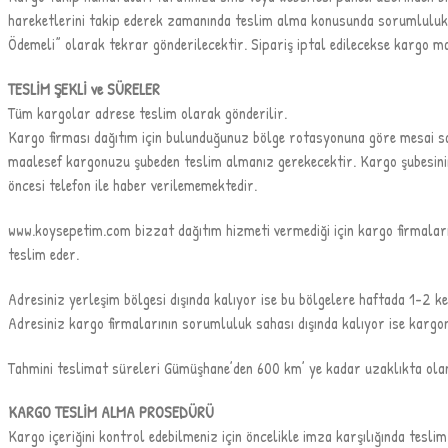
hareketlerini takip ederek zamanında teslim alma konusunda sorumluluk s
Ödemeli” olarak tekrar gönderilecektir. Sipariş iptal edilecekse kargo ma
TESLİM ŞEKLİ ve SÜRELER
Tüm kargolar adrese teslim olarak gönderilir.
Kargo firması dağıtım için bulunduğunuz bölge rotasyonuna göre mesai sa
maalesef kargonuzu şubeden teslim almanız gerekecektir. Kargo şubesinin d
öncesi telefon ile haber verilememektedir.
www.koysepetim.com bizzat dağıtım hizmeti vermediği için kargo firmaları ad
teslim eder.
Adresiniz yerleşim bölgesi dışında kalıyor ise bu bölgelere haftada 1-2 ke
Adresiniz kargo firmalarının sorumluluk sahası dışında kalıyor ise kargo
Tahmini teslimat süreleri Gümüşhane’den 600 km’ ye kadar uzaklıkta ola
KARGO TESLİM ALMA PROSEDÜRÜ
Kargo içeriğini kontrol edebilmeniz için öncelikle imza karşılığında teslim