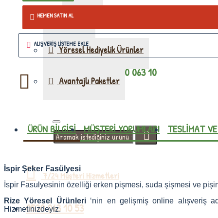
HEMEN SATIN AL
Kuru Gıda
ALIŞVERIŞ LISTEME EKLE
Yöresel Hediyelik Ürünler
Whatsapp İle
0530 063 10
Avantajlı Paketler
Sipariş
53
ÜRÜN BILGISI
MÜŞTERI YORUMLARI
TESLIMAT V
İspir Şeker Fasülyesi
7/24 Müşteri Hizmetleri
İspir Fasulyesinin özelliği erken pişmesi, suda şişmesi ve piş
Rize
Yöresel Ürünleri
‘nin en gelişmiş online alışveriş a
0530 063 10 53
Hizmetinizdeyiz.