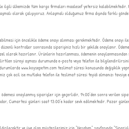
ile ilgili ülkemizde tüm kargo firmaları maalesef yetersiz kalabilmektedir. 
aşmalı olarak çalışıyoruz. Anlaşmalı olduğumuz firma dışında farklı gönder
dilebilmesi için öncelikle ödeme onayı alınması gerekmektedir. Ödeme onayı i
 düzenli kontroller sonrasında siparişiniz hızlı bir şekilde onaylanır. Öde
e özel olarak hazırlanır. Ürünlerin hazırlanması, ödemenin onaylanmasından
lirtilen süreyi aşması durumunda e-posta veya telefon ile bilgilendirilirsin
Bu durumlarda www.koysepetim.com teslimat süresi konusunda değişiklik yap
iniz çok acil ise mutlaka telefon ile teslimat süresi teyidi almanızı tavsiye 
ödemesi onaylanmış siparişler için geçerlidir, 14:00’den sonra verilen sipa
kadar, Cumartesi günleri saat 13:00’e kadar sevk edilmektedir. Pazar günleri
ldirilecektir ve üye olan müşterilerimiz için “Hesabım” sayfasında “Sipar