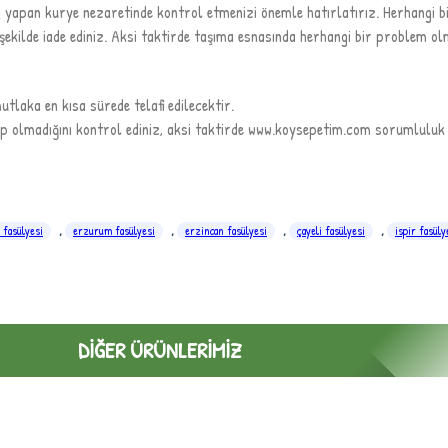
yapan kurye nezaretinde kontrol etmenizi önemle hatırlatırız. Herhangi bi
şekilde iade ediniz. Aksi taktirde taşıma esnasında herhangi bir problem olm
tlaka en kısa sürede telafi edilecektir.
p olmadığını kontrol ediniz, aksi taktirde www.koysepetim.com sorumluluk s
 fasülyesi
,
erzurum fasülyesi
,
erzincan fasülyesi
,
çayeli fasülyesi
,
ispir fasüly
DIĞER ÜRÜNLERIMIZ