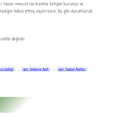
r hasar mevcut ise bizimle iletişim kurunuz ve
adığını kabul etmiş sayılırsınız. Bu gibi durumlarda
ahibi değildir.
esi özelliği
,
ispir fasülyesi fiyatı
,
ispir fasülye fiyatları