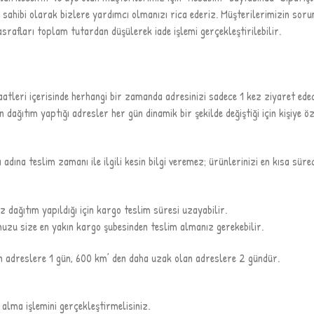
ahibi olarak bizlere yardımcı olmanızı rica ederiz. Müşterilerimizin soru
srafları toplam tutardan düşülerek iade işlemi gerçekleştirilebilir.
atleri içerisinde herhangi bir zamanda adresinizi sadece 1 kez ziyaret ed
ağıtım yaptığı adresler her gün dinamik bir şekilde değiştiği için kişiye 
ına teslim zamanı ile ilgili kesin bilgi veremez; ürünlerinizi en kısa süred
z dağıtım yapıldığı için kargo teslim süresi uzayabilir.
nuzu size en yakın kargo şubesinden teslim almanız gerekebilir.
n adreslere 1 gün, 600 km’ den daha uzak olan adreslere 2 gündür.
 alma işlemini gerçekleştirmelisiniz.