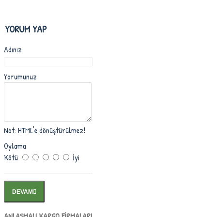
YORUM YAP
Adınız
Yorumunuz
Not:
HTML'e dönüştürülmez!
Oylama
Kötü
İyi
DEVAM
ANLAŞMALI KARGO FİRMALARI